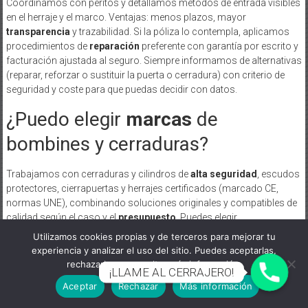
Coordinamos con peritos y detallamos métodos de entrada visibles
en el herraje y el marco. Ventajas: menos plazos, mayor
transparencia
y trazabilidad. Si la póliza lo contempla, aplicamos
procedimientos de
reparación
preferente con garantía por escrito y
facturación ajustada al seguro. Siempre informamos de alternativas
(reparar, reforzar o sustituir la puerta o cerradura) con criterio de
seguridad y coste para que puedas decidir con datos.
¿Puedo elegir
marcas
de
bombines y cerraduras?
Trabajamos con cerraduras y cilindros de
alta seguridad
, escudos
protectores, cierrapuertas y herrajes certificados (marcado CE,
normas UNE), combinando soluciones originales y compatibles de
calidad según el caso y el
presupuesto
. Puedes elegir
marca
/modelo (antibumping, llave patentada, sistemas de
Utilizamos cookies propias y de terceros para mejorar tu
amaestramiento) cuando exista alternativa. Presentamos
experiencia y analizar el uso del sitio. Puedes aceptarlas,
comparativa de seguridad, durabilidad, plazos y precio antes de
rechazarlas o consultar más información.
¡LLAME AL CERRAJERO!
decidir. Usamos tornillería adecuada, escudos reforzados,
Aceptar
Rechazar
Más información
selladores y anclajes de calidad, respetando indicaciones del
fabricante para conservar la garantía y la resistencia del conjunto