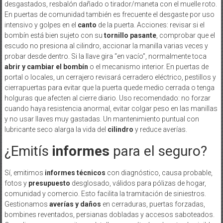
desgastados, resbalón dañado o tirador/maneta con el muelle roto.
En puertas de comunidad también es frecuente el desgaste por uso
intensivo y golpes en el
canto
de la puerta. Acciones: revisar si el
bombín está bien sujeto con su
tornillo pasante
, comprobar que el
escudo no presiona al cilindro, accionar la manilla varias veces y
probar desde dentro. Si la llave gira “en vacío”, normalmente toca
abrir y cambiar el bombín
o el mecanismo interior. En puertas de
portal o locales, un cerrajero revisará cerradero eléctrico, pestillos y
cierrapuertas para evitar que la puerta quede medio cerrada o tenga
holguras que afecten al cierre diario. Uso recomendado: no forzar
cuando haya resistencia anormal, evitar colgar peso en las manillas
y no usar llaves muy gastadas. Un mantenimiento puntual con
lubricante seco alarga la vida del
cilindro
y reduce averías.
¿Emitís
informes
para el seguro?
Sí, emitimos
informes técnicos
con diagnóstico, causa probable,
fotos y
presupuesto
desglosado, válidos para pólizas de hogar,
comunidad y comercio. Esto facilita la tramitación de siniestros.
Gestionamos
averías y daños
en cerraduras, puertas forzadas,
bombines reventados, persianas dobladas y accesos saboteados.