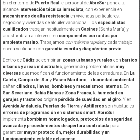
En el entorno de
Puerto Real
, el personal de
AbreSur
pone a tu
alcance
intervención técnica inmediata
, con experiencia en
mecanismos de alta resistencia
en viviendas particulares,
negocios y viviendas de alquiler vacacional. Los
especialistas
cualificados
trabajan habitualmente en
Casines
(Santa María) y
acostumbran a intervenir en
componentes corroídos por
ambiente marino
. Trabajamos
con máxima rapidez
y cada trabajo
queda verificado con
garantía escrita y diagnóstico previo
.
Dentro de
Cádiz
se combinan
zonas urbanas y rurales
con
barrios
urbanos y áreas industriales
, generando problemáticas
muy
diversas
que modifican el funcionamiento de las cerraduras. En
La
Caleta
,
Campo del Sur
y
Paseo Marítimo
, la
humedad ambiental
dañan
cilindros, llaves, bombines y mecanismos internos
. En
San Severiano
,
Bahía Blanca
y
Zona Franca
, la
humedad en
garajes y trasteros
origina
pérdida de suavidad en el giro
. Y en
Avenida Andalucía
,
Puertas de Tierra
y
Astilleros
son habituales
errores de programación en sistemas smart
.
AbreSur
implementa
bombines homologados, protocolos de seguridad
avanzada y procedimientos de apertura controlada
para
garantizar
mayor protección, mejor durabilidad y un
funcionamiento estable del acceso
.