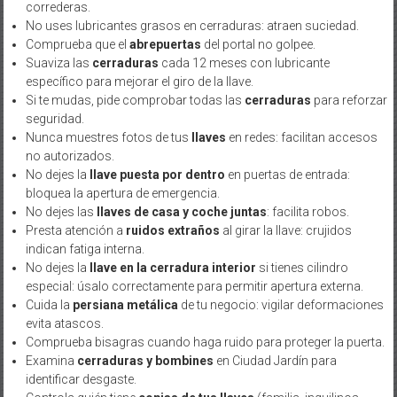
correderas.
No uses lubricantes grasos en cerraduras: atraen suciedad.
Comprueba que el
abrepuertas
del portal no golpee.
Suaviza las
cerraduras
cada 12 meses con lubricante
específico para mejorar el giro de la llave.
Si te mudas, pide comprobar todas las
cerraduras
para reforzar
seguridad.
Nunca muestres fotos de tus
llaves
en redes: facilitan accesos
no autorizados.
No dejes la
llave puesta por dentro
en puertas de entrada:
bloquea la apertura de emergencia.
No dejes las
llaves de casa y coche juntas
: facilita robos.
Presta atención a
ruidos extraños
al girar la llave: crujidos
indican fatiga interna.
No dejes la
llave en la cerradura interior
si tienes cilindro
especial: úsalo correctamente para permitir apertura externa.
Cuida la
persiana metálica
de tu negocio: vigilar deformaciones
evita atascos.
Comprueba bisagras cuando haga ruido para proteger la puerta.
Examina
cerraduras y bombines
en Ciudad Jardín para
identificar desgaste.