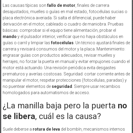
Las causas típicas son
fallo de motor
, finales de carrera
desajustados, muelles o guías en mal estado, fotocélulas sucias o
placa electrónica averiada. Si salta el diferencial, puede haber
derivación en el motor, cableado o cuadro de maniobra. Pruebas
básicas: comprobar si el equipo tiene alimentación, probar el
mando
y el pulsador interior, verificar que no haya obstáculos en
guías o carril y limpiar las
fotocélulas
. Un técnico ajustará finales de
carrera y revisará consumos del motor y la placa. Mantenimiento:
engrasar guías con productos adecuados, revisar muelles y
herrajes, no forzar la puerta en manual y evitar empujones cuando el
motor está actuando. Una revisión periódica evita desgastes
prematuros y averías costosas. Seguridad: cortar corriente antes de
manipular el motor, respetar protecciones (fotocélulas, paradas) y
no puentear elementos de
seguridad
. Siempre usar recambios
homologados para automatismos de acceso.
¿La manilla baja pero la puerta
no
se libera
, cuál es la causa?
Suele deberse a
rotura de leva
del bombín, mecanismos internos