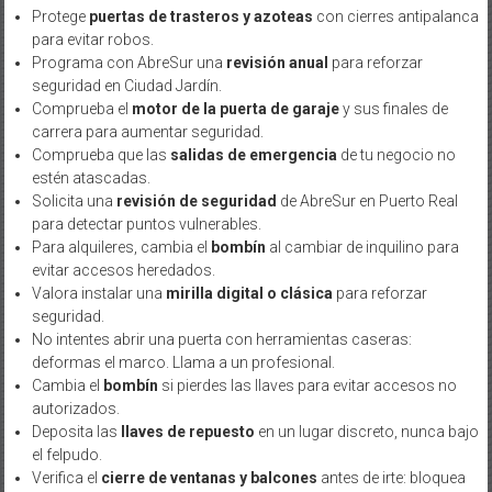
Protege
puertas de trasteros y azoteas
con cierres antipalanca
para evitar robos.
Programa con AbreSur una
revisión anual
para reforzar
seguridad en Ciudad Jardín.
Comprueba el
motor de la puerta de garaje
y sus finales de
carrera para aumentar seguridad.
Comprueba que las
salidas de emergencia
de tu negocio no
estén atascadas.
Solicita una
revisión de seguridad
de AbreSur en Puerto Real
para detectar puntos vulnerables.
Para alquileres, cambia el
bombín
al cambiar de inquilino para
evitar accesos heredados.
Valora instalar una
mirilla digital o clásica
para reforzar
seguridad.
No intentes abrir una puerta con herramientas caseras:
deformas el marco. Llama a un profesional.
Cambia el
bombín
si pierdes las llaves para evitar accesos no
autorizados.
Deposita las
llaves de repuesto
en un lugar discreto, nunca bajo
el felpudo.
Verifica el
cierre de ventanas y balcones
antes de irte: bloquea