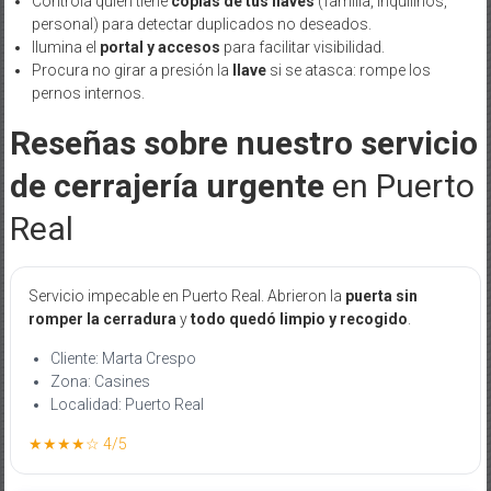
Controla quién tiene
copias de tus llaves
(familia, inquilinos,
personal) para detectar duplicados no deseados.
Ilumina el
portal y accesos
para facilitar visibilidad.
Procura no girar a presión la
llave
si se atasca: rompe los
pernos internos.
Reseñas sobre nuestro servicio
de cerrajería urgente
en Puerto
Real
Servicio impecable en Puerto Real. Abrieron la
puerta sin
romper la cerradura
y
todo quedó limpio y recogido
.
Cliente: Marta Crespo
Zona: Casines
Localidad: Puerto Real
★★★★☆ 4/5