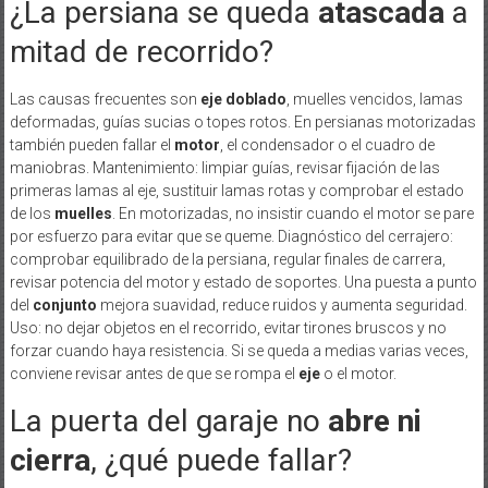
¿La persiana se queda
atascada
a
mitad de recorrido?
Las causas frecuentes son
eje doblado
, muelles vencidos, lamas
deformadas, guías sucias o topes rotos. En persianas motorizadas
también pueden fallar el
motor
, el condensador o el cuadro de
maniobras. Mantenimiento: limpiar guías, revisar fijación de las
primeras lamas al eje, sustituir lamas rotas y comprobar el estado
de los
muelles
. En motorizadas, no insistir cuando el motor se pare
por esfuerzo para evitar que se queme. Diagnóstico del cerrajero:
comprobar equilibrado de la persiana, regular finales de carrera,
revisar potencia del motor y estado de soportes. Una puesta a punto
del
conjunto
mejora suavidad, reduce ruidos y aumenta seguridad.
Uso: no dejar objetos en el recorrido, evitar tirones bruscos y no
forzar cuando haya resistencia. Si se queda a medias varias veces,
conviene revisar antes de que se rompa el
eje
o el motor.
La puerta del garaje no
abre ni
cierra
, ¿qué puede fallar?