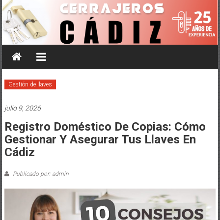
Saltar
al
contenido
Gestión de llaves
julio 9, 2026
Registro Doméstico De Copias: Cómo
Gestionar Y Asegurar Tus Llaves En
Cádiz
Publicado por: admin