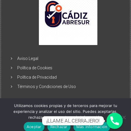
Aviso Legal
Política de Cookies
Política de Privacidad
Términos y Condiciones de Uso
Utilizamos cookies propias y de terceros para mejorar tu
experiencia y analizar el uso del sitio. Puedes aceptarlas,
rechazarlas o consultar más información.
Copyright © 2026
Cerrajeros Cádiz
. Todos los derechos
¡LLAME AL CERRAJERO!
reservados. Tema:
ColorNews
por ThemeGrill. Funciona gracias a
Aceptar
Rechazar
Más información
WordPress
.