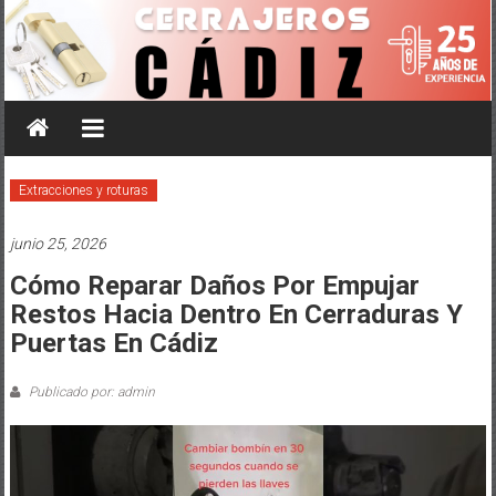
Saltar
al
contenido
Extracciones y roturas
junio 25, 2026
Cómo Reparar Daños Por Empujar
Restos Hacia Dentro En Cerraduras Y
Puertas En Cádiz
Publicado por: admin