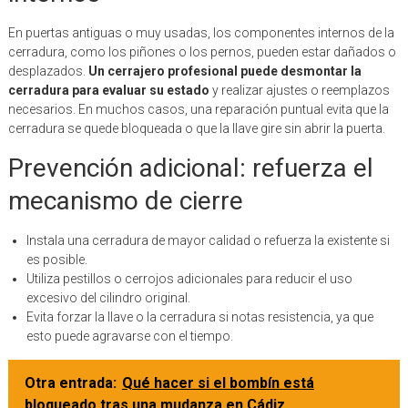
En puertas antiguas o muy usadas, los componentes internos de la
cerradura, como los piñones o los pernos, pueden estar dañados o
desplazados.
Un cerrajero profesional puede desmontar la
cerradura para evaluar su estado
y realizar ajustes o reemplazos
necesarios. En muchos casos, una reparación puntual evita que la
cerradura se quede bloqueada o que la llave gire sin abrir la puerta.
Prevención adicional: refuerza el
mecanismo de cierre
Instala una cerradura de mayor calidad o refuerza la existente si
es posible.
Utiliza pestillos o cerrojos adicionales para reducir el uso
excesivo del cilindro original.
Evita forzar la llave o la cerradura si notas resistencia, ya que
esto puede agravarse con el tiempo.
Otra entrada:
Qué hacer si el bombín está
bloqueado tras una mudanza en Cádiz