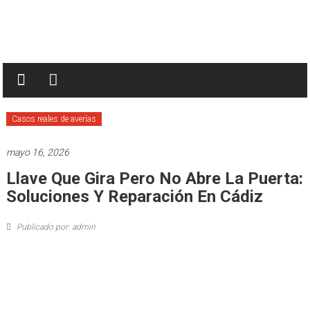
Saltar
al
contenido
Casos reales de averías
mayo 16, 2026
Llave Que Gira Pero No Abre La Puerta:
Soluciones Y Reparación En Cádiz
Publicado por: admin