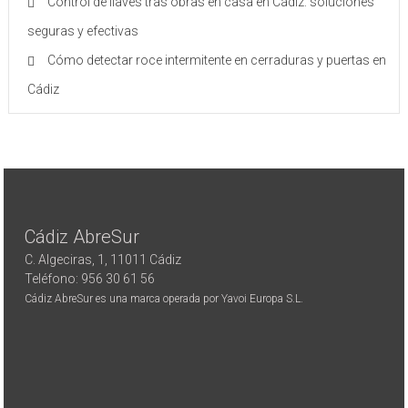
Control de llaves tras obras en casa en Cádiz: soluciones
seguras y efectivas
Cómo detectar roce intermitente en cerraduras y puertas en
Cádiz
Cádiz AbreSur
C. Algeciras, 1, 11011 Cádiz
Teléfono: 956 30 61 56
Cádiz AbreSur es una marca operada por Yavoi Europa S.L.