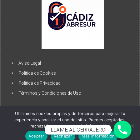
Aviso Legal
Política de Cookies
Política de Privacidad
Términos y Condiciones de Uso
Utilizamos cookies propias y de terceros para mejorar tu
experiencia y analizar el uso del sitio. Puedes aceptarlas,
rechazarlas o consultar más información.
Copyright © 2026
Cerrajeros Cádiz
. Todos los derechos
¡LLAME AL CERRAJERO!
reservados. Tema:
ColorNews
por ThemeGrill. Funciona gracias a
Aceptar
Rechazar
Más información
WordPress
.