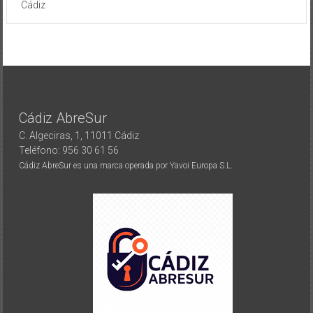
Cádiz
Cádiz AbreSur
C. Algeciras, 1, 11011 Cádiz
Teléfono: 956 30 61 56
Cádiz AbreSur es una marca operada por Yavoi Europa S.L.