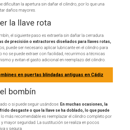
 dificultan la apertura sin dañar el cilindro, por lo que una
vitar daños mayores.
r la llave rota
ombín, el siguiente paso es extraerla sin dañar la cerradura.
s de precisión o extractores diseñados para llaves rotas,
, puede ser necesario aplicar lubricante en el cilindro para
a o no se puede extraer con facilidad, recurrimos a técnicas
ismo y evitan el gasto adicional en reemplazo del cilindro.
mbines en puertas blindadas antiguas en Cádiz
del bombín
dañado o si puede seguir usándose.
En muchas ocasiones, la
ufrido desgaste o que la llave se ha doblado, lo que puede
 lo más recomendable es reemplazar el cilindro completo por
y mayor seguridad. La sustitución se realiza en pocos
va y segura.