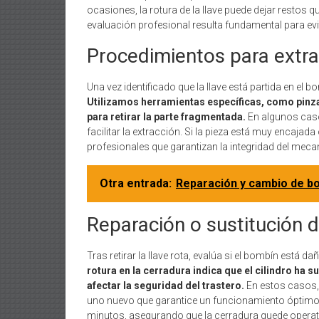
ocasiones, la rotura de la llave puede dejar restos que
evaluación profesional resulta fundamental para e
Procedimientos para extrae
Una vez identificado que la llave está partida en el b
Utilizamos herramientas específicas, como pinza
para retirar la parte fragmentada.
En algunos casos
facilitar la extracción. Si la pieza está muy encajad
profesionales que garantizan la integridad del mecan
Otra entrada:
Reparación y cambio de bo
Reparación o sustitución 
Tras retirar la llave rota, evalúa si el bombín está 
rotura en la cerradura indica que el cilindro ha s
afectar la seguridad del trastero.
En estos casos,
uno nuevo que garantice un funcionamiento óptimo 
minutos, asegurando que la cerradura quede operati