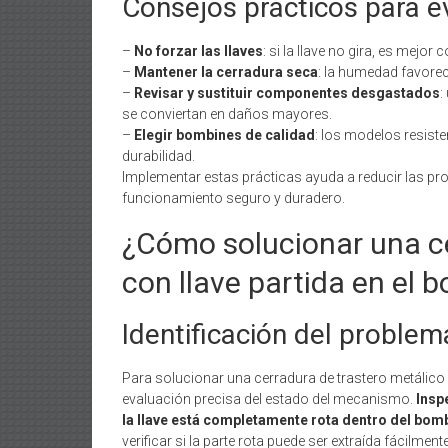
Consejos prácticos para ev
–
No forzar las llaves
: si la llave no gira, es mejor
–
Mantener la cerradura seca
: la humedad favore
–
Revisar y sustituir componentes desgastados
:
se conviertan en daños mayores.
–
Elegir bombines de calidad
: los modelos resis
durabilidad.
Implementar estas prácticas ayuda a reducir las pr
funcionamiento seguro y duradero.
¿Cómo solucionar una ce
con llave partida en el 
Identificación del problema
Para solucionar una cerradura de trastero metálico c
evaluación precisa del estado del mecanismo.
Insp
la llave está completamente rota dentro del bombí
verificar si la parte rota puede ser extraída fácilme