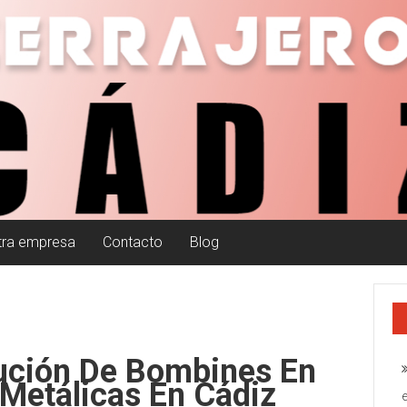
tra empresa
Contacto
Blog
tución De Bombines En
 Metálicas En Cádiz