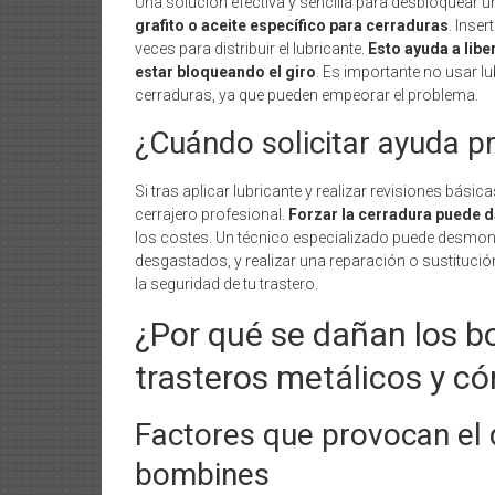
Una solución efectiva y sencilla para desbloquear 
grafito o aceite específico para cerraduras
. Inser
veces para distribuir el lubricante.
Esto ayuda a lib
estar bloqueando el giro
. Es importante no usar 
cerraduras, ya que pueden empeorar el problema.
¿Cuándo solicitar ayuda p
Si tras aplicar lubricante y realizar revisiones bási
cerrajero profesional.
Forzar la cerradura puede 
los costes. Un técnico especializado puede desmont
desgastados, y realizar una reparación o sustitución
la seguridad de tu trastero.
¿Por qué se dañan los b
trasteros metálicos y c
Factores que provocan el 
bombines