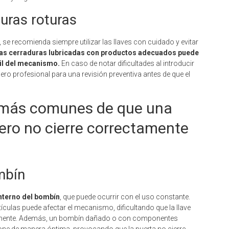
uras roturas
e, se recomienda siempre utilizar las llaves con cuidado y evitar
as cerraduras lubricadas con productos adecuados puede
til del mecanismo.
En caso de notar dificultades al introducir
ajero profesional para una revisión preventiva antes de que el
 más comunes de que una
tero no cierre correctamente
mbín
nterno del bombín
, que puede ocurrir con el uso constante.
culas puede afectar el mecanismo, dificultando que la llave
ectamente. Además, un bombín dañado o con componentes
ione de manera óptima, provocando que la puerta no cierre