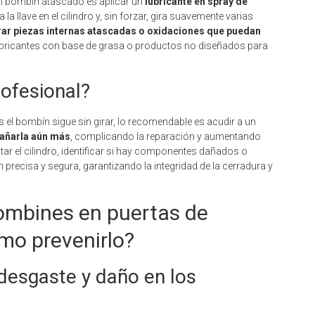
un bombín atascado es aplicar un
lubricante en spray de
ta la llave en el cilindro y, sin forzar, gira suavemente varias
erar piezas internas atascadas o oxidaciones que puedan
lubricantes con base de grasa o productos no diseñados para
rofesional?
cas el bombín sigue sin girar, lo recomendable es acudir a un
dañarla aún más
, complicando la reparación y aumentando
ar el cilindro, identificar si hay componentes dañados o
 precisa y segura, garantizando la integridad de la cerradura y
ombines en puertas de
ómo prevenirlo?
desgaste y daño en los