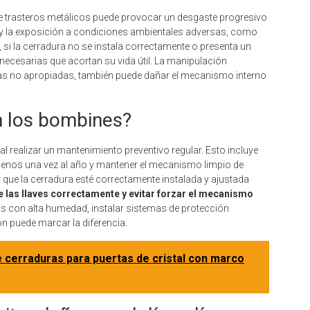
de trasteros metálicos puede provocar un desgaste progresivo
 y la exposición a condiciones ambientales adversas, como
si la cerradura no se instala correctamente o presenta un
innecesarias que acortan su vida útil. La manipulación
tas no apropiadas, también puede dañar el mecanismo interno
n los bombines?
al realizar un mantenimiento preventivo regular. Esto incluye
 menos una vez al año y mantener el mecanismo limpio de
que la cerradura esté correctamente instalada y ajustada
e las llaves correctamente y evitar forzar el mecanismo
s con alta humedad, instalar sistemas de protección
ón puede marcar la diferencia.
e cerraduras para puertas de cristal con marco