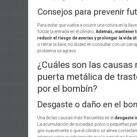
Consejos para prevenir fut
Para evitar que vuelva a ocurrir una rotura en la llav
forzar la entrada en el cilindro.
Además, mantener l
reducir el riesgo de averías y prolongar la vida ú
o retirar la llave, no dudes en consultar con un cerr
problema se agrave.
¿Cuáles son las causas
puerta metálica de tras
por el bombín?
Desgaste o daño en el bo
Una de las causas más frecuentes es el
desgaste i
La acumulación de suciedad, polvo o pequeñas partí
gire suavemente o que el cilindro se alinee corr
internos rotos puede impedir que la cerradura func