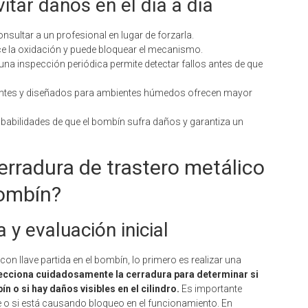
itar daños en el día a día
 consultar a un profesional en lugar de forzarla.
ce la oxidación y puede bloquear el mecanismo.
 una inspección periódica permite detectar fallos antes de que
tentes y diseñados para ambientes húmedos ofrecen mayor
obabilidades de que el bombín sufra daños y garantiza un
rradura de trastero metálico
bombín?
 y evaluación inicial
on llave partida en el bombín, lo primero es realizar una
ecciona cuidadosamente la cerradura para determinar si
n o si hay daños visibles en el cilindro.
Es importante
nte o si está causando bloqueo en el funcionamiento. En