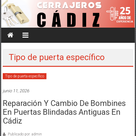
Saltar
al
contenido
Tipo de puerta específico
Tipo de puerta específico
junio 11, 2026
Reparación Y Cambio De Bombines
En Puertas Blindadas Antiguas En
Cádiz
Publicado por: admin