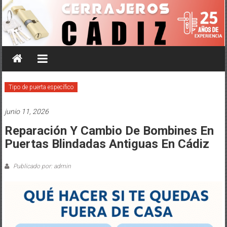
Saltar
al
contenido
Tipo de puerta específico
junio 11, 2026
Reparación Y Cambio De Bombines En
Puertas Blindadas Antiguas En Cádiz
Publicado por: admin