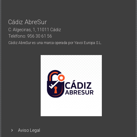
Cádiz AbreSur
C. Algeciras, 1, 11011 Cádiz
Teléfono: 956 30 61 56
Cádiz AbreSur es una marca operada por Yavoi Europa S.L.
Aviso Legal