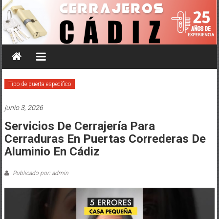
Saltar
al
contenido
Tipo de puerta específico
junio 3, 2026
Servicios De Cerrajería Para
Cerraduras En Puertas Correderas De
Aluminio En Cádiz
Publicado por: admin