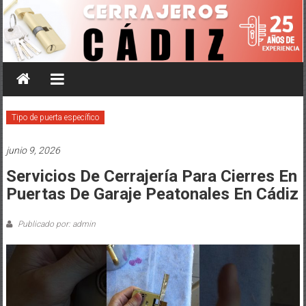
Saltar
al
contenido
Tipo de puerta específico
junio 9, 2026
Servicios De Cerrajería Para Cierres En
Puertas De Garaje Peatonales En Cádiz
Publicado por: admin